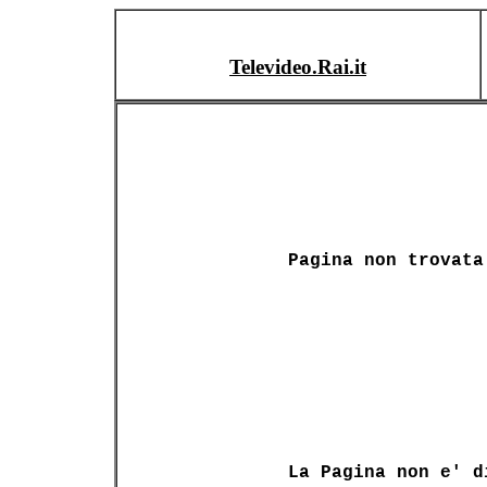
Televideo.Rai.it
Pagina non trovata
La Pagina non e' d