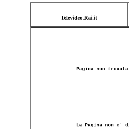
Televideo.Rai.it
Pagina non trovata
La Pagina non e' d