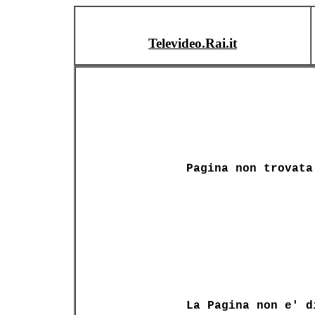
Televideo.Rai.it
Pagina non trovata
La Pagina non e' d