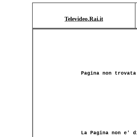
Televideo.Rai.it
Pagina non trovata
La Pagina non e' d