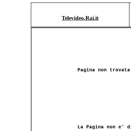
Televideo.Rai.it
Pagina non trovata
La Pagina non e' d