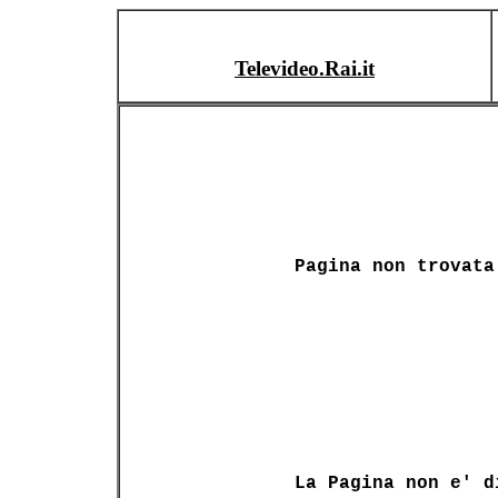
Televideo.Rai.it
Pagina non trovata
La Pagina non e' d