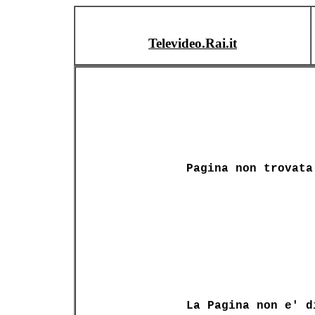
Televideo.Rai.it
Pagina non trovata
La Pagina non e' d