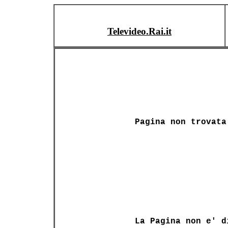
Televideo.Rai.it
Pagina non trovata
La Pagina non e' d