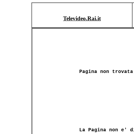
Televideo.Rai.it
Pagina non trovata
La Pagina non e' d