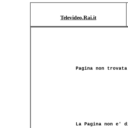
Televideo.Rai.it
Pagina non trovata
La Pagina non e' d