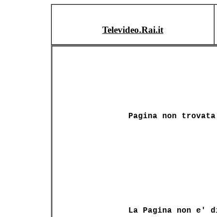
Televideo.Rai.it
Pagina non trovata
La Pagina non e' d