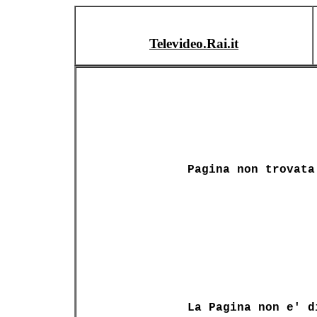
Televideo.Rai.it
Pagina non trovata
La Pagina non e' d