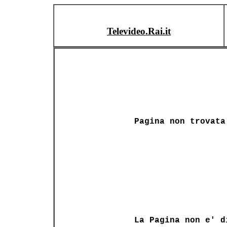
Televideo.Rai.it
Pagina non trovata
La Pagina non e' d