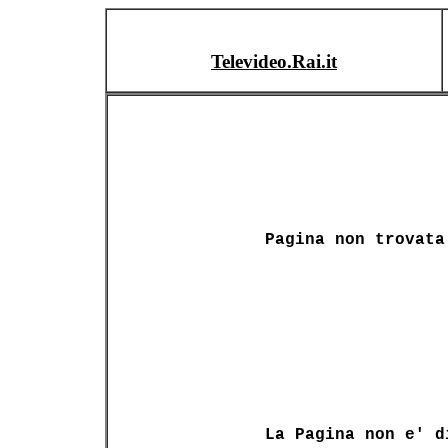
Televideo.Rai.it
Pagina non trovata
La Pagina non e' d