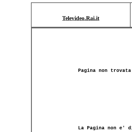
Televideo.Rai.it
Pagina non trovata
La Pagina non e' d