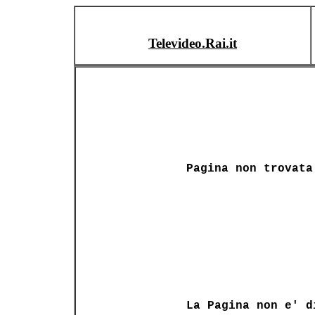
Televideo.Rai.it
Pagina non trovata
La Pagina non e' d