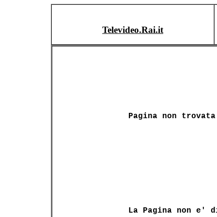
Televideo.Rai.it
Pagina non trovata
La Pagina non e' d