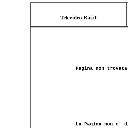
Televideo.Rai.it
Pagina non trovata
La Pagina non e' d