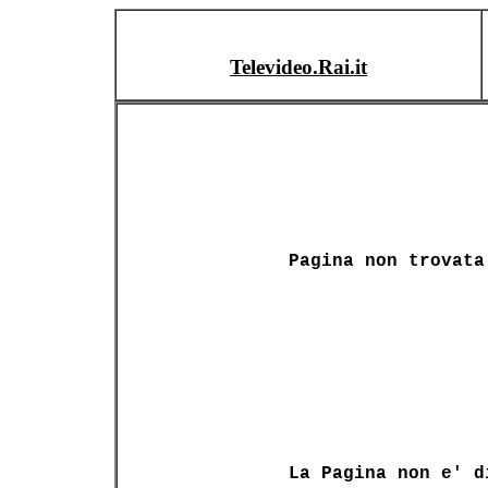
Televideo.Rai.it
Pagina non trovata
La Pagina non e' d