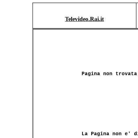
Televideo.Rai.it
Pagina non trovata
La Pagina non e' d