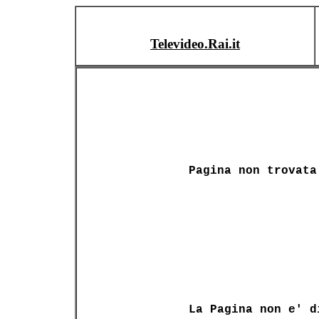
Televideo.Rai.it
Pagina non trovata
La Pagina non e' d