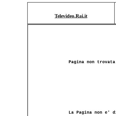
Televideo.Rai.it
Pagina non trovata
La Pagina non e' d