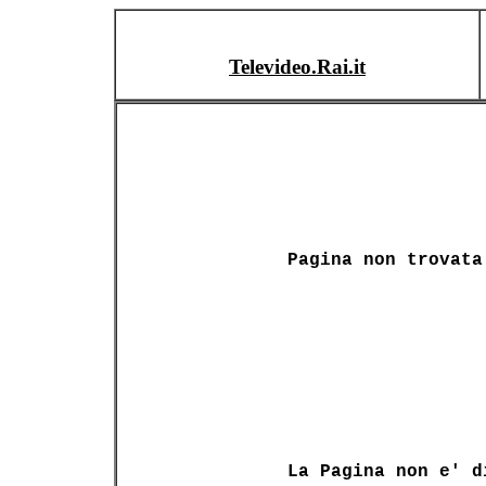
Televideo.Rai.it
Pagina non trovata
La Pagina non e' d