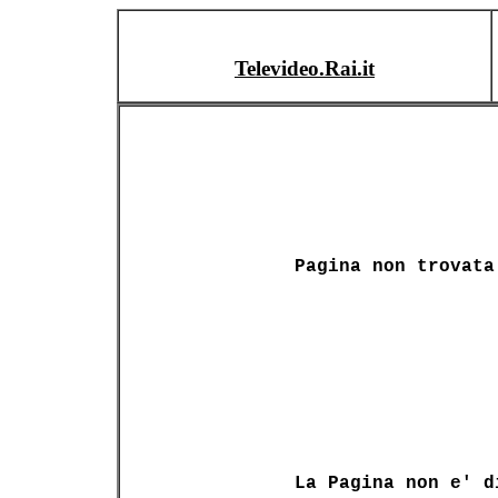
Televideo.Rai.it
Pagina non trovata
La Pagina non e' d