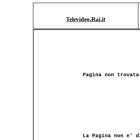
Televideo.Rai.it
Pagina non trovata
La Pagina non e' d