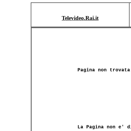
Televideo.Rai.it
Pagina non trovata
La Pagina non e' d