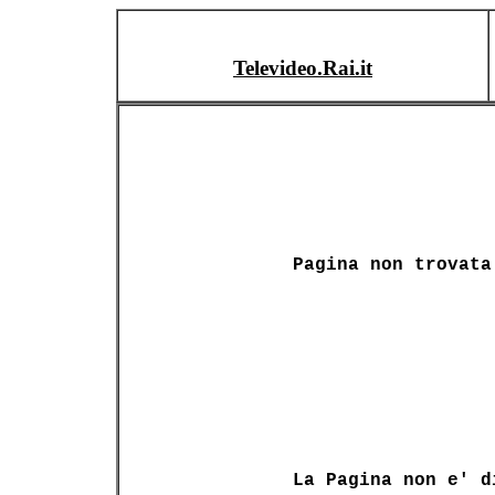
Televideo.Rai.it
Pagina non trovata
La Pagina non e' d