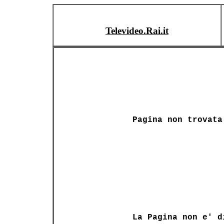
Televideo.Rai.it
Pagina non trovata
La Pagina non e' d