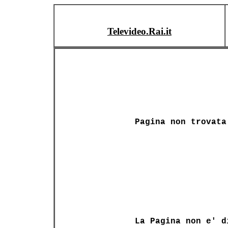
Televideo.Rai.it
Pagina non trovata
La Pagina non e' d