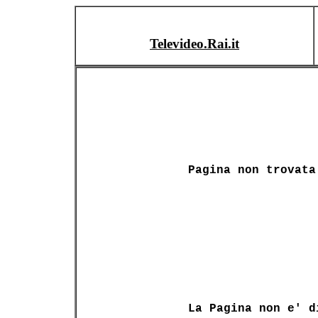
Televideo.Rai.it
Pagina non trovata
La Pagina non e' d