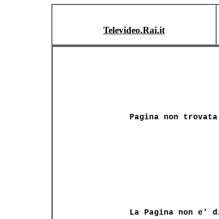
Televideo.Rai.it
Pagina non trovata
La Pagina non e' d