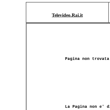
Televideo.Rai.it
Pagina non trovata
La Pagina non e' d