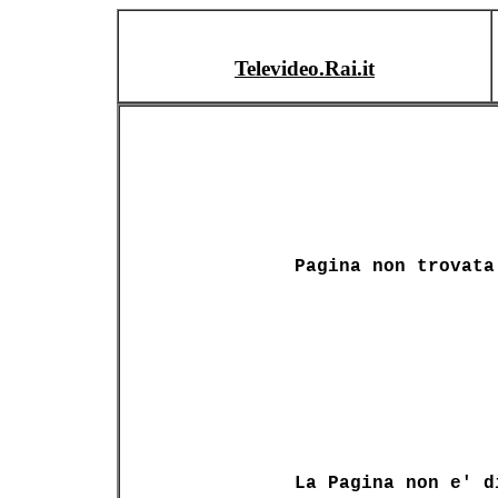
Televideo.Rai.it
Pagina non trovata
La Pagina non e' d