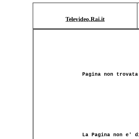
Televideo.Rai.it
Pagina non trovata
La Pagina non e' d