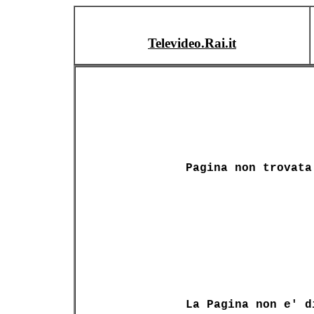
Televideo.Rai.it
Pagina non trovata
La Pagina non e' d