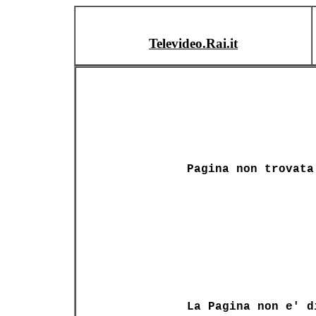
Televideo.Rai.it
Pagina non trovata
La Pagina non e' d