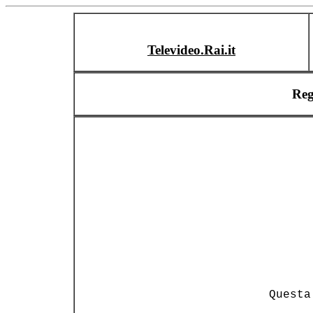
Televideo.Rai.it
Reg
          Questa