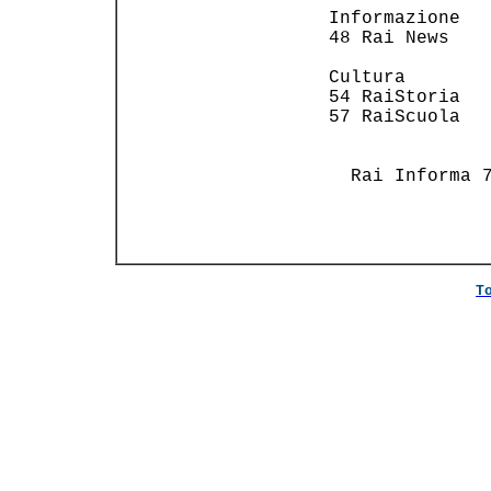
 Informazione   
 48 Rai News    
                
 Cultura        
 54 RaiStoria   
 57 RaiScuola   
                
   Rai Informa 7
T