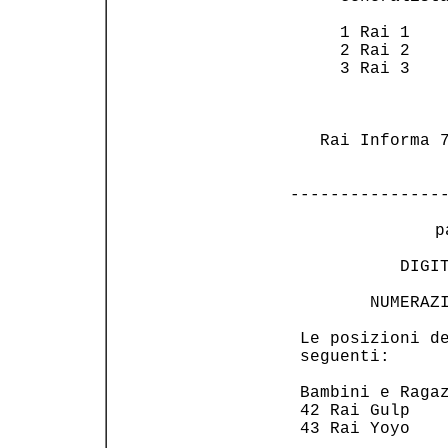
     1 Rai 1    
     2 Rai 2    
     3 Rai 3    
                
                
   Rai Informa 7
---------------
 p
           DIGIT
        NUMERAZI
 Le posizioni de
 seguenti:      
 Bambini e Ragaz
 42 Rai Gulp    
 43 Rai Yoyo    