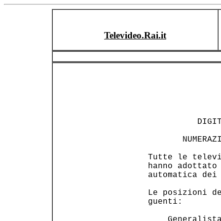
Televideo.Rai.it
           DIGIT
        NUMERAZI
 Tutte le televi
 hanno adottato 
 automatica dei 
 Le posizioni de
 guenti:        
     Generalista