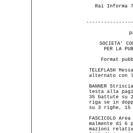
                
   Rai Informa 7
---------------
 p
     SOCIETA' CO
      PER LA PUB
     Format pubb
 TELEFLASH Messa
 alternato con l
 BANNER Striscia
 testa alla pagi
 35 battute su 2
 riga se in dopp
 su 3 righe, 15 
 FASCICOLO Area 
 malmente di 6 p
 mazioni relativ