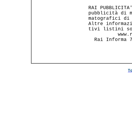
 RAI PUBBLICITA'
 pubblicità di m
 matografici di 
 Altre informazi
 tivi listini so
           www.r
   Rai Informa 7
T