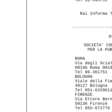
 Tel 02-345731  
                
   Rai Informa 7
---------------
 p
     SOCIETA' CO
      PER LA PUB
 ROMA           
 Via degli Scial
 00196 Roma 0019
 Tel 06-361751  
 BOLOGNA        
 Viale della Fie
 40127 Bologna  
 Tel 051-6339611
 FIRENZE        
 Via Ettore Bern
 50136 Firenze  
 Tel 055-672776 