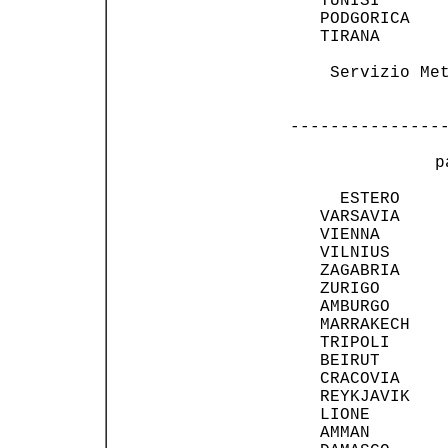
   TUNISI       
   PODGORICA    
   TIRANA       
    Servizio Met
---------------
 p
     ESTERO     
   VARSAVIA     
   VIENNA       
   VILNIUS      
   ZAGABRIA     
   ZURIGO       
   AMBURGO      
   MARRAKECH    
   TRIPOLI      
   BEIRUT       
   CRACOVIA     
   REYKJAVIK    
   LIONE        
   AMMAN        