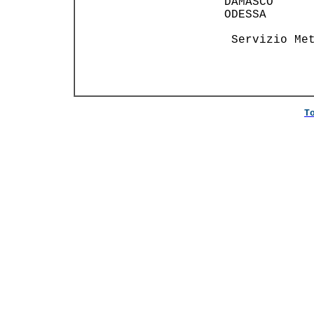
   DAMASCO      
   ODESSA       
    Servizio Met
T