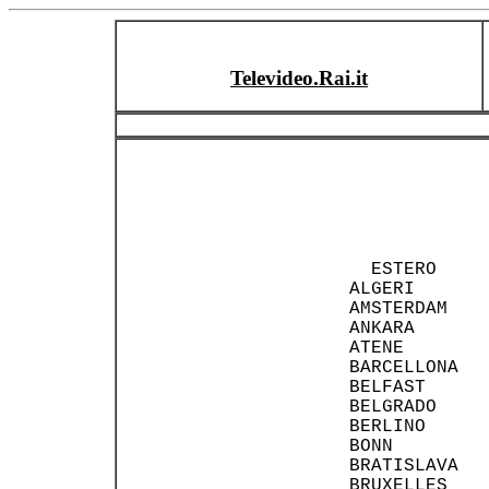
Televideo.Rai.it
     ESTERO     
   ALGERI       
   AMSTERDAM    
   ANKARA       
   ATENE        
   BARCELLONA   
   BELFAST      
   BELGRADO     
   BERLINO      
   BONN         
   BRATISLAVA   
   BRUXELLES    