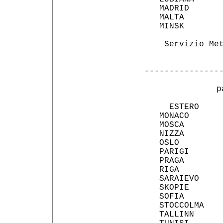
   MADRID       
   MALTA        
   MINSK        
    Servizio Met
---------------
 p
     ESTERO     
   MONACO       
   MOSCA        
   NIZZA        
   OSLO         
   PARIGI       
   PRAGA        
   RIGA         
   SARAIEVO     
   SKOPIE       
   SOFIA        
   STOCCOLMA    
   TALLINN      