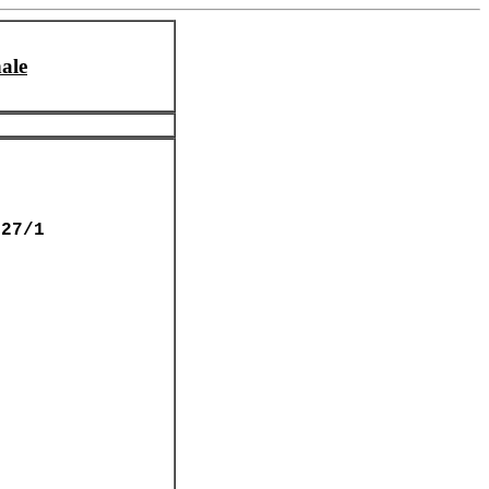
ale
527/1