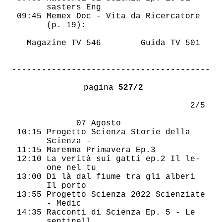
       sasters Eng                      

 09:45 Memex Doc - Vita da Ricercatore  

       (p. 19):                         

   Magazine TV 546        Guida TV 501  

----------------------------------------
 pagina 
527/2
                                    2/5 

             07 Agosto                  

 10:15 Progetto Scienza Storie della    

       Scienza -                        

 11:15 Maremma Primavera Ep.3           

 12:10 La verità sui gatti ep.2 Il le-  

       one nel tu                       

 13:00 Di là dal fiume tra gli alberi   

       Il porto                         

 13:55 Progetto Scienza 2022 Scienziate 

       - Medic                          

 14:35 Racconti di Scienza Ep. 5 - Le   

       sentinell                        
