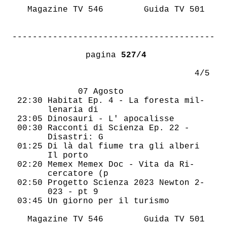
   Magazine TV 546        Guida TV 501  

----------------------------------------
 pagina 
527/4
                                    4/5 

             07 Agosto                  

 22:30 Habitat Ep. 4 - La foresta mil-  

       lenaria di                       

 23:05 Dinosauri - L' apocalisse        

 00:30 Racconti di Scienza Ep. 22 -     

       Disastri: G                      

 01:25 Di là dal fiume tra gli alberi   

       Il porto                         

 02:20 Memex Memex Doc - Vita da Ri-    

       cercatore (p                     

 02:50 Progetto Scienza 2023 Newton 2-  

       023 - pt 9                       

 03:45 Un giorno per il turismo         

   Magazine TV 546        Guida TV 501  
