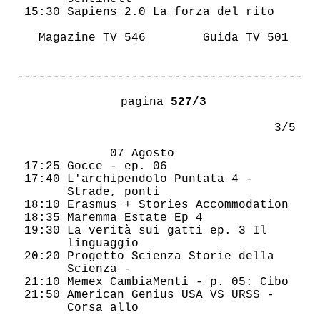
 15:30 Sapiens 2.0 La forza del rito    

   Magazine TV 546        Guida TV 501  

----------------------------------------
 pagina 
527/3
                                    3/5 

             07 Agosto                  

 17:25 Gocce - ep. 06                   

 17:40 L'archipendolo Puntata 4 -       

       Strade, ponti                    

 18:10 Erasmus + Stories Accommodation  

 18:35 Maremma Estate Ep 4              

 19:30 La verità sui gatti ep. 3 Il     

       linguaggio                       

 20:20 Progetto Scienza Storie della    

       Scienza -                        

 21:10 Memex CambiaMenti - p. 05: Cibo  

 21:50 American Genius USA VS URSS -    

       Corsa allo                       
