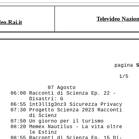
Televideo Nazion
deo.Rai.it
					 pagina 
                                    1/5 

             07 Agosto                  

 06:00 Racconti di Scienza Ep. 22 -     

       Disastri: G                      

 06:55 1nt3ll1g3nz3 Sicurezza Privacy   

 07:30 Progetto Scienza 2023 Racconti   

       di Scienz                        

 07:50 Un giorno per il turismo         

 08:20 Memex Nautilus - La vita oltre   

       le Estinz                        

 08:55 Racconti di Scienza Ep. 15 Di-   
