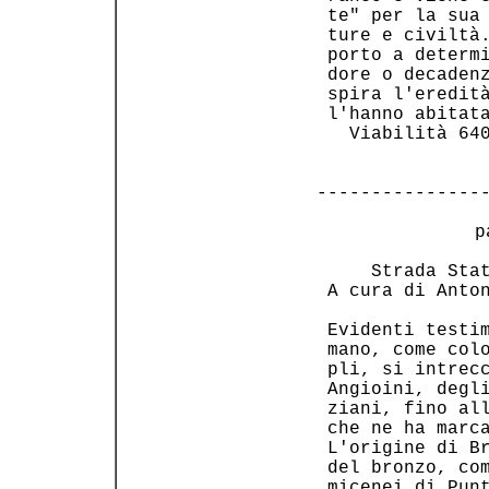
 te" per la sua 
 ture e civiltà.
 porto a determi
 dore o decadenz
 spira l'eredità
 l'hanno abitata
   Viabilità 640
---------------
 p
     Strada Stat
 A cura di Anton
 Evidenti testim
 mano, come colo
 pli, si intrecc
 Angioini, degli
 ziani, fino all
 che ne ha marca
 L'origine di Br
 del bronzo, com
 micenei di Punt