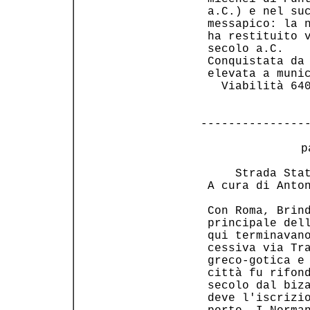
 a.C.) e nel suc
 messapico: la n
 ha restituito v
 secolo a.C.    
 Conquistata da 
 elevata a munic
   Viabilità 640
---------------
 p
     Strada Stat
 A cura di Anton
 Con Roma, Brind
 principale dell
 qui terminavano
 cessiva via Tra
 greco-gotica e 
 città fu rifond
 secolo dal biza
 deve l'iscrizio