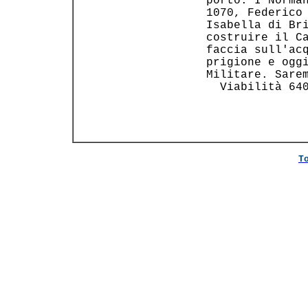
 porto. I Norman
 1070, Federico 
 Isabella di Bri
 costruire il Ca
 faccia sull'acq
 prigione e oggi
 Militare. Sarem
   Viabilità 640
T