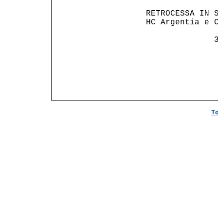
 RETROCESSA IN S
 HC Argentia e C
               3
T