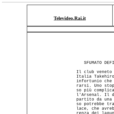
Televideo.Rai.it
    SFUMATO DEFI
 Il club veneto 
 Italia Takehiro
 infortunio che 
 rarsi. Uno stop
 so più complica
 l'Arsenal. Il d
 partito da una 
 so potrebbe tra
 lace, che avreb
 renza dei lagun