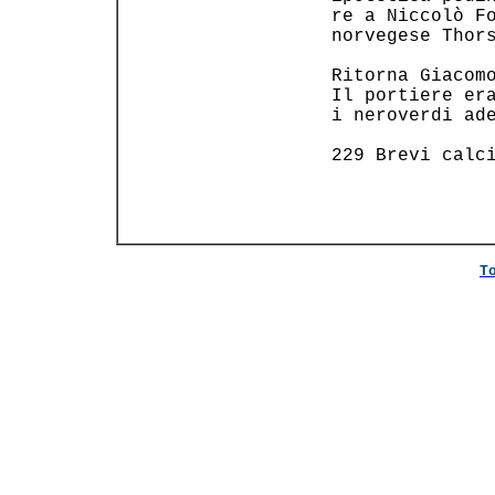
 re a Niccolò Fo
 norvegese Thors
 Ritorna Giacomo
 Il portiere era
 i neroverdi ade
 229 Brevi calci
T