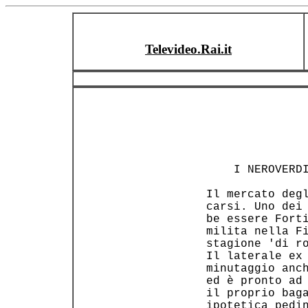
Televideo.Rai.it
     I NEROVERDI
 Il mercato degl
 carsi. Uno dei 
 be essere Forti
 milita nella Fi
 stagione 'di ro
 Il laterale ex 
 minutaggio anch
 ed è pronto ad 
 il proprio baga
 ipotetica pedin