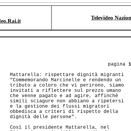
Televideo Nazion
deo.Rai.it
					 pagina 
 Mattarella: rispettare dignità migranti

 "Commemorando Marcinelle e rendendo un 

 tributo a coloro che vi perirono, siamo

 invitati a riflettere sul prezzo umano 

 che venne pagato e ad agire, affinché  

 simili sciagure non abbiano a ripetersi

 e la gestione dei flussi migratori     

 obbedisca a criteri di rispetto della  

 dignità delle persone".                

 Così il presidente Mattarella, nel     
