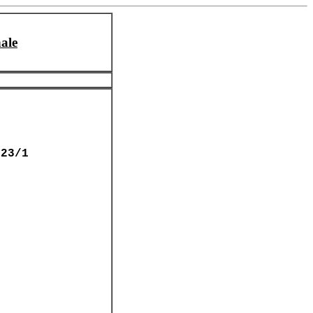
ale
123/1