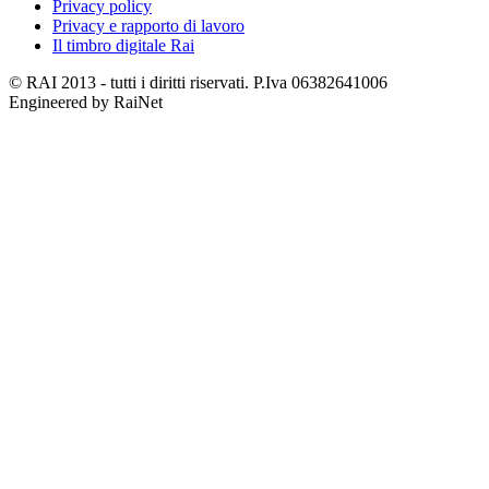
Privacy policy
Privacy e rapporto di lavoro
Il timbro digitale Rai
© RAI 2013 - tutti i diritti riservati. P.Iva 06382641006
Engineered by RaiNet