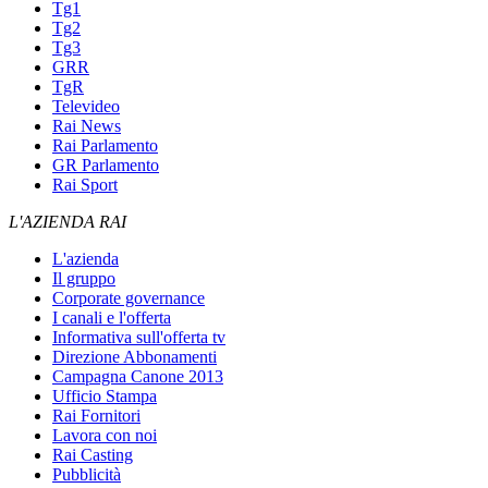
Tg1
Tg2
Tg3
GRR
TgR
Televideo
Rai News
Rai Parlamento
GR Parlamento
Rai Sport
L'AZIENDA RAI
L'azienda
Il gruppo
Corporate governance
I canali e l'offerta
Informativa sull'offerta tv
Direzione Abbonamenti
Campagna Canone 2013
Ufficio Stampa
Rai Fornitori
Lavora con noi
Rai Casting
Pubblicità