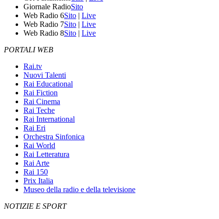
Giornale Radio
Sito
Web Radio 6
Sito
|
Live
Web Radio 7
Sito
|
Live
Web Radio 8
Sito
|
Live
PORTALI WEB
Rai.tv
Nuovi Talenti
Rai Educational
Rai Fiction
Rai Cinema
Rai Teche
Rai International
Rai Eri
Orchestra Sinfonica
Rai World
Rai Letteratura
Rai Arte
Rai 150
Prix Italia
Museo della radio e della televisione
NOTIZIE E SPORT