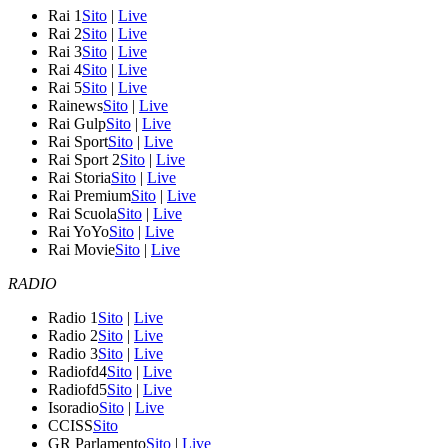
Rai 1
Sito
|
Live
Rai 2
Sito
|
Live
Rai 3
Sito
|
Live
Rai 4
Sito
|
Live
Rai 5
Sito
|
Live
Rainews
Sito
|
Live
Rai Gulp
Sito
|
Live
Rai Sport
Sito
|
Live
Rai Sport 2
Sito
|
Live
Rai Storia
Sito
|
Live
Rai Premium
Sito
|
Live
Rai Scuola
Sito
|
Live
Rai YoYo
Sito
|
Live
Rai Movie
Sito
|
Live
RADIO
Radio 1
Sito
|
Live
Radio 2
Sito
|
Live
Radio 3
Sito
|
Live
Radiofd4
Sito
|
Live
Radiofd5
Sito
|
Live
Isoradio
Sito
|
Live
CCISS
Sito
GR Parlamento
Sito
|
Live