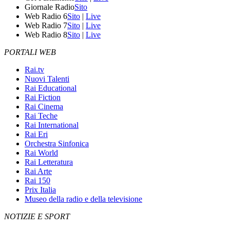
Giornale Radio
Sito
Web Radio 6
Sito
|
Live
Web Radio 7
Sito
|
Live
Web Radio 8
Sito
|
Live
PORTALI WEB
Rai.tv
Nuovi Talenti
Rai Educational
Rai Fiction
Rai Cinema
Rai Teche
Rai International
Rai Eri
Orchestra Sinfonica
Rai World
Rai Letteratura
Rai Arte
Rai 150
Prix Italia
Museo della radio e della televisione
NOTIZIE E SPORT