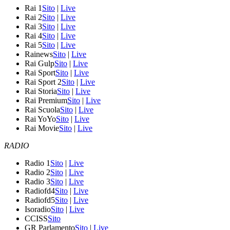
Rai 1
Sito
|
Live
Rai 2
Sito
|
Live
Rai 3
Sito
|
Live
Rai 4
Sito
|
Live
Rai 5
Sito
|
Live
Rainews
Sito
|
Live
Rai Gulp
Sito
|
Live
Rai Sport
Sito
|
Live
Rai Sport 2
Sito
|
Live
Rai Storia
Sito
|
Live
Rai Premium
Sito
|
Live
Rai Scuola
Sito
|
Live
Rai YoYo
Sito
|
Live
Rai Movie
Sito
|
Live
RADIO
Radio 1
Sito
|
Live
Radio 2
Sito
|
Live
Radio 3
Sito
|
Live
Radiofd4
Sito
|
Live
Radiofd5
Sito
|
Live
Isoradio
Sito
|
Live
CCISS
Sito
GR Parlamento
Sito
|
Live