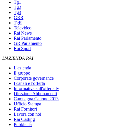
Tg1
Tg2
Tg3
GRR
TgR
Televideo
Rai News
Rai Parlamento
GR Parlamento
Rai Sport
L'AZIENDA RAI
L'azienda
Il gruppo
Corporate governance
I canali e l'offerta
Informativa sull'offerta tv
Direzione Abbonamenti
Campagna Canone 2013
Ufficio Stampa
Rai Fornitori
Lavora con noi
Rai Casting
Pubblicità