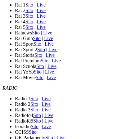
Rai 1
Sito
|
Live
Rai 2
Sito
|
Live
Rai 3
Sito
|
Live
Rai 4
Sito
|
Live
Rai 5
Sito
|
Live
Rainews
Sito
|
Live
Rai Gulp
Sito
|
Live
Rai Sport
Sito
|
Live
Rai Sport 2
Sito
|
Live
Rai Storia
Sito
|
Live
Rai Premium
Sito
|
Live
Rai Scuola
Sito
|
Live
Rai YoYo
Sito
|
Live
Rai Movie
Sito
|
Live
RADIO
Radio 1
Sito
|
Live
Radio 2
Sito
|
Live
Radio 3
Sito
|
Live
Radiofd4
Sito
|
Live
Radiofd5
Sito
|
Live
Isoradio
Sito
|
Live
CCISS
Sito
GR Parlamento
Sito
|
Live