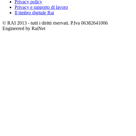
Privacy policy
Privacy e rapporto di lavoro
Il timbro digitale Rai
© RAI 2013 - tutti i diritti riservati. P.Iva 06382641006
Engineered by RaiNet