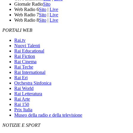
Giornale Radio
Sito
Web Radio 6
Sito
|
Live
Web Radio 7
Sito
|
Live
Web Radio 8
Sito
|
Live
PORTALI WEB
Rai.tv
Nuovi Talenti
Rai Educational
Rai Fiction
Rai Cinema
Rai Teche
Rai International
Rai Eri
Orchestra Sinfonica
Rai World
Rai Letteratura
Rai Arte
Rai 150
Prix Italia
Museo della radio e della televisione
NOTIZIE E SPORT