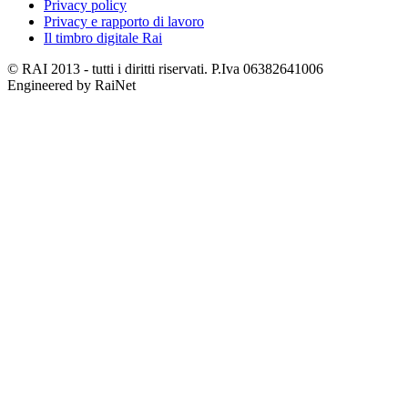
Privacy policy
Privacy e rapporto di lavoro
Il timbro digitale Rai
© RAI 2013 - tutti i diritti riservati. P.Iva 06382641006
Engineered by RaiNet