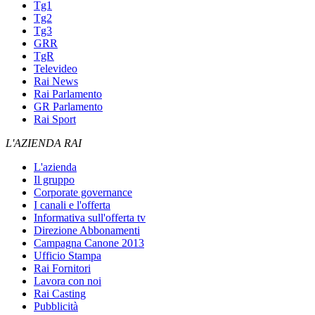
Tg1
Tg2
Tg3
GRR
TgR
Televideo
Rai News
Rai Parlamento
GR Parlamento
Rai Sport
L'AZIENDA RAI
L'azienda
Il gruppo
Corporate governance
I canali e l'offerta
Informativa sull'offerta tv
Direzione Abbonamenti
Campagna Canone 2013
Ufficio Stampa
Rai Fornitori
Lavora con noi
Rai Casting
Pubblicità