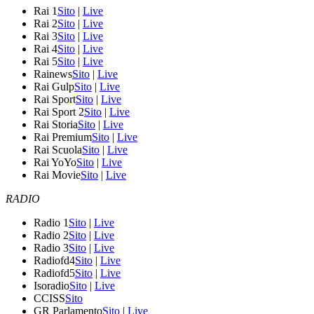
Rai 1
Sito
|
Live
Rai 2
Sito
|
Live
Rai 3
Sito
|
Live
Rai 4
Sito
|
Live
Rai 5
Sito
|
Live
Rainews
Sito
|
Live
Rai Gulp
Sito
|
Live
Rai Sport
Sito
|
Live
Rai Sport 2
Sito
|
Live
Rai Storia
Sito
|
Live
Rai Premium
Sito
|
Live
Rai Scuola
Sito
|
Live
Rai YoYo
Sito
|
Live
Rai Movie
Sito
|
Live
RADIO
Radio 1
Sito
|
Live
Radio 2
Sito
|
Live
Radio 3
Sito
|
Live
Radiofd4
Sito
|
Live
Radiofd5
Sito
|
Live
Isoradio
Sito
|
Live
CCISS
Sito
GR Parlamento
Sito
|
Live