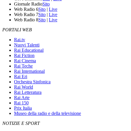
Giornale Radio
Sito
Web Radio 6
Sito
|
Live
Web Radio 7
Sito
|
Live
Web Radio 8
Sito
|
Live
PORTALI WEB
Rai.tv
Nuovi Talenti
Rai Educational
Rai Fiction
Rai Cinema
Rai Teche
Rai International
Rai Eri
Orchestra Sinfonica
Rai World
Rai Letteratura
Rai Arte
Rai 150
Prix Italia
Museo della radio e della televisione
NOTIZIE E SPORT